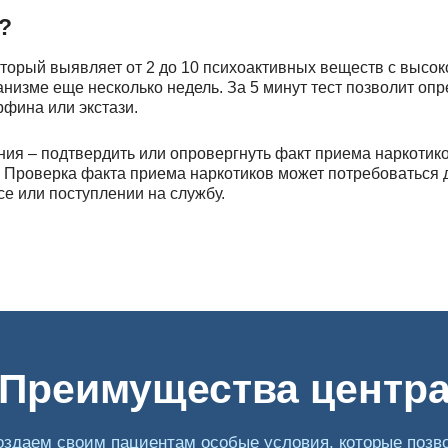
?
который выявляет от 2 до 10 психоактивных веществ с высо
анизме еще несколько недель. За 5 минут тест позволит оп
рфина или экстази.
ия – подтвердить или опровергнуть факт приема наркотиков
 Проверка факта приема наркотиков может потребоваться 
се или поступлении на службу.
ильнодействующих веществ, причем как известных, так и их
ких месяцев. Высокочувствительные тесты отличаются прос
ельные полоски для определения факта употребления в об
Преимущества центр
нных наркотиков, но при неправильном применении может ис
оздаем своим пациентам особые условия, которые позв