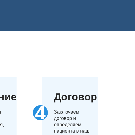
необходимо для своевременного принятия мер по
иалисты расскажут, как подготовиться к
ние
Договор
м
Заключаем
договор и
я,
определяем
пациента в наш