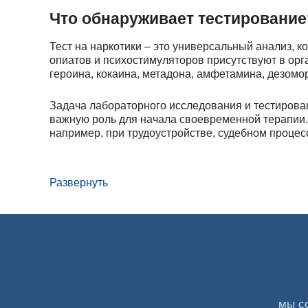
Что обнаруживает тестирование
Тест на наркотики – это универсальный анализ, 
опиатов и психостимуляторов присутствуют в орг
героина, кокаина, метадона, амфетамина, дезомо
Задача лабораторного исследования и тестирован
важную роль для начала своевременной терапии.
например, при трудоустройстве, судебном процес
Виды экспресс-тестов
Развернуть
Анализ на наркотики направлен на определение с
сохраняться в моче или крови в течение несколь
видами:
Экспресс-тесты. Представляют собой чувствит
быстрый результат.
Тест-полоски. Выявляет один из распростране
мы с