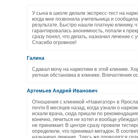
У сына в школе делали экспресс-тест на нарко
когда мне позвонила учительница и сообщил
результате. Быстро нашли платную клинику, ч
гарантировалась анонимность, попали к прек
сразу понял, что делать, назначил лечение с 
Спасибо огромное!
Галина
Сдавал мочу на наркотики в этой клинике. Х
уютная обстановка в клинике. Впечатления о
Артемьев Андрей Иванович
Отношения с клиникой «Навигатор» в Яросла
почти 8 месяцев назад, когда узнали о нарко
искали врача, сюда пришли по рекомендациям
конечно, лечиться не хотел и вообще убеждал
не принимает. В центре сразу провели тестир
определили, что принимал метадон. В соотве
назначено лечение. Здесь же проводятся сеа