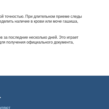
кой точностью. При длительном приеме следы
ределить наличие в крови или моче гашиша,
 за последние несколько дней. Это играет
для получения официального документа,
 синтетических аналогов. Некоторые из них могут
тотой использования и представлены несколькими
разовательных и иных учреждениях. Дают
а
казить итоговый результат.
оляют