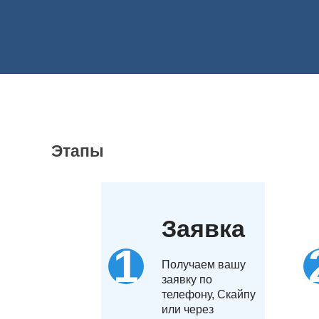
позволяющих определить вещества в биологическ
дальнейшему лечению. Услуги нашего медицинског
исследованию.
Этапы
Заявка
Получаем вашу
заявку по
телефону, Скайпу
или через