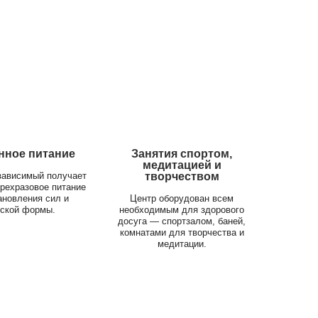
нное питание
Занятия спортом,
медитацией и
зависимый получает
творчеством
рехразовое питание
ановления сил и
Центр оборудован всем
ской формы.
необходимым для здорового
досуга — спортзалом, баней,
комнатами для творчества и
медитации.