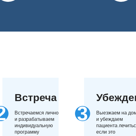
их жидкостях или тканях. Выявление факта употребления 
о центра предоставляются анонимно. Звоните, и наши спец
Встреча
Убежде
Встречаемся лично
Выезжаем на до
и разрабатываем
и убеждаем
индивидуальную
пациента лечитьс
программу
если это