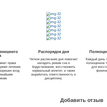
 внешнего
Распорядок дня
Полноце
а
Четкое расписание дня помогает
Каждый день 
меет права
наладить режим сна и
полноценное т
время лечения,
бодрствования, восстановить
для восст
разрешен вход
нормальный аппетит, а также
физиче
лижайшим
выработать ответственность и
икам.
дисциплину.
Добавить отзыв