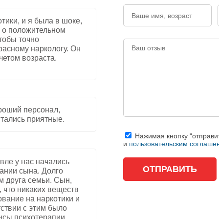
тики, и я была в шоке,
а о положительном
тобы точно
расному наркологу. Он
учетом возраста.
5
/
5
ороший персонал,
стались приятные.
Нажимая кнопку "отправит
5
/
5
и
пользовательским соглаше
вле у нас начались
мании сына. Долго
 друга семьи. Сын,
, что никаких веществ
ование на наркотики и
тствии с этим было
нсы психотерапии,