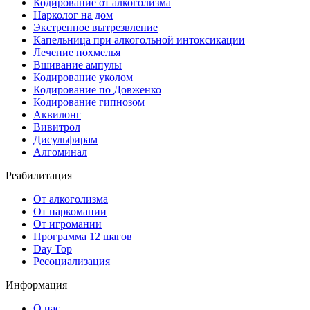
Кодирование от алкоголизма
Нарколог на дом
Экстренное вытрезвление
Капельница при алкогольной интоксикации
Лечение похмелья
Вшивание ампулы
Кодирование уколом
Кодирование по Довженко
Кодирование гипнозом
Аквилонг
Вивитрол
Дисульфирам
Алгоминал
Реабилитация
От алкоголизма
От наркомании
От игромании
Программа 12 шагов
Day Top
Ресоциализация
Информация
О нас