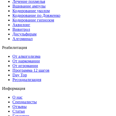
Лечение похмелья
Вшивание ампулы
Кодирование уколом
Кодирование по Довженко
Кодирование гипнозом
Аквилонг
Вивитрол
Дисульфирам
Алгоминал
Реабилитация
От алкоголизма
От наркомании
От игромании
Программа 12 шагов
Day Top
Ресоциализация
Информация
О нас
Специалисты
Отзывы
Статьи
Гарантии