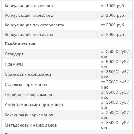
успешность прохождения реабилитации.
Консультация психолога
от 1000 руб.
Консультация нарколога
от 2000 руб.
Преимущества центра «Навигатор»
Консультация психотерапевта
от 2000 руб.
Реабилитационный центр для наркоманов «Навигатор»
Консультация психиатра
от 2000 руб.
— это место, где каждый может получить помощь
специалистов для избавления от своего пагубного
Реабилитация
пристрастия. Мы предлагаем пройти комплексную
от 35000 руб./
реабилитацию и гарантируем:
Стандарт
мес.
от 50000 руб./
Премиум
мес.
сохранение анонимности,
от 35000 руб./
Спайсовых наркоманов
круглосуточное наблюдение со стороны опытных
мес.
от 35000 руб./
врачей,
Солевых наркоманов
мес.
терапию на основе проверенных методик,
от 35000 руб./
Героиновых наркоманов
мес.
ремиссию, которая сохраняется минимум на 2-3 года.
от 35000 руб./
Амфетаминовых наркоманов
мес.
от 35000 руб./
Позвоните по телефону или оставьте заявку на сайте,
Кокаиновых наркоманов
мес.
если вам нужно получить консультацию специалиста или
от 35000 руб./
уточнить условия нахождения в реабилитационном
Метадоновых наркоманов
мес.
центре. Мы гарантируем анонимное лечение и