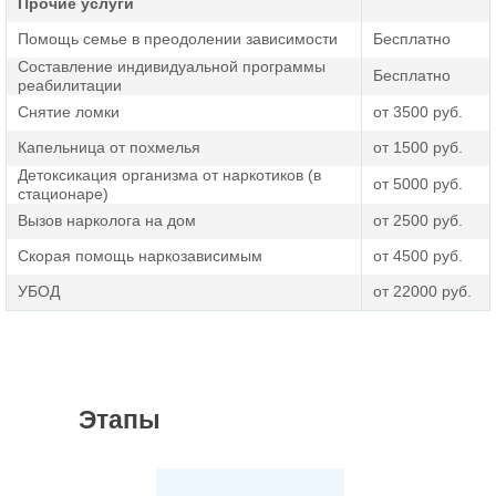
Прочие услуги
сопровождаем своих пациентов даже после окончания
курса терапии.
Помощь семье в преодолении зависимости
Бесплатно
Составление индивидуальной программы
Бесплатно
реабилитации
Снятие ломки
от 3500 руб.
Капельница от похмелья
от 1500 руб.
Детоксикация организма от наркотиков (в
от 5000 руб.
стационаре)
Вызов нарколога на дом
от 2500 руб.
Скорая помощь наркозависимым
от 4500 руб.
УБОД
от 22000 руб.
Этапы