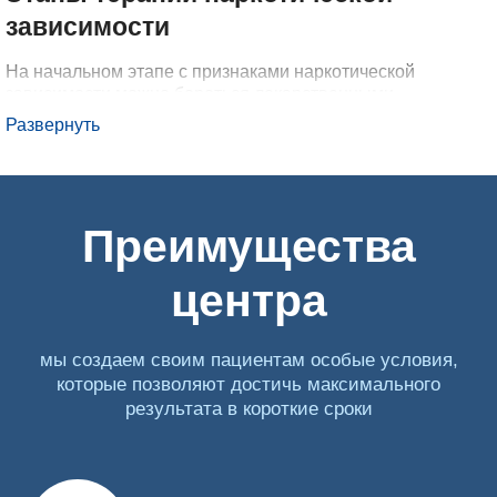
зависимости
На начальном этапе с признаками наркотической
зависимости можно бороться лекарственными
средствами, но при отсутствии интенсивного
Развернуть
психологического воздействия преодолеть ее
невозможно. Реабилитация наркоманов представляет
собой комплекс мер, которые помогают вернуть их к
жизни без веществ. Лечение в нашей клинике проводится
в несколько этапов:
Преимущества
Детоксикация. Работа с наркозависимым начинается с
центра
очищения организма, в котором накапливаются
продукты распада опиатов или психостимуляторов, их
токсические соединения. С помощью капельницы врач
мы создаем своим пациентам особые условия,
успешно борется с абстинентным синдромом,
которые позволяют достичь максимального
проводит снятие ломки.
результата в короткие сроки
Медикаментозное лечение. Врачи помогают пациенту
преодолеть признаки тревожности, панические атаки,
депрессию, стабилизируют сон и аппетит, назначая